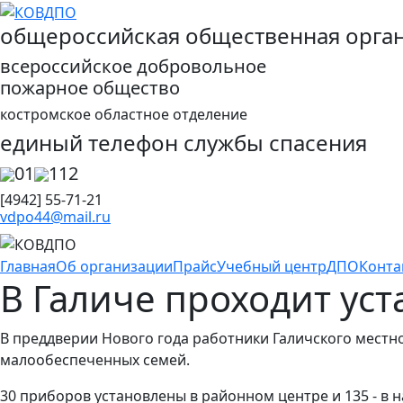
общероссийская общественная орга
всероссийское добровольное
пожарное общество
костромское областное отделение
единый телефон службы спасения
01
112
[4942] 55-71-21
vdpo44@mail.ru
Главная
Об организации
Прайс
Учебный центр
ДПО
Конта
В Галиче проходит ус
В преддверии Нового года работники Галичского мест
малообеспеченных семей.
30 приборов установлены в районном центре и 135 - в 