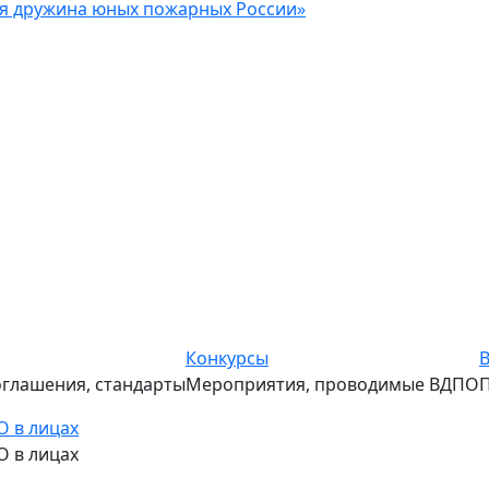
ая дружина юных пожарных России»
Конкурсы
глашения, стандарты
Мероприятия, проводимые ВДПО
П
 в лицах
 в лицах