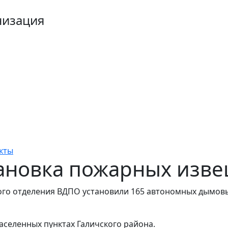
низация
кты
тановка пожарных изв
ного отделения ВДПО установили 165 автономных дымов
населенных пунктах Галичского района.