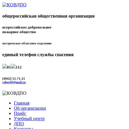
общероссийская общественная организация
всероссийское добровольное
пожарное общество
костромское областное отделение
единый телефон службы спасения
01
112
[4942] 55-71-21
vdpo44@mail.ru
Главная
Об организации
Прайс
Учебный центр
ДПО
Контакты