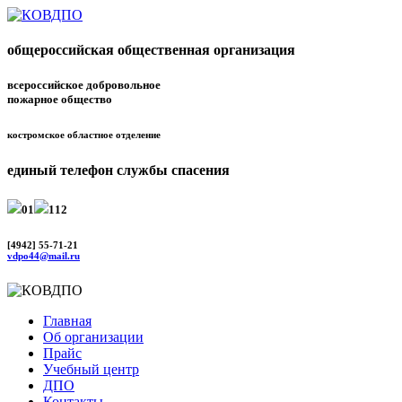
общероссийская общественная организация
всероссийское добровольное
пожарное общество
костромское областное отделение
единый телефон службы спасения
01
112
[4942] 55-71-21
vdpo44@mail.ru
Главная
Об организации
Прайс
Учебный центр
ДПО
Контакты