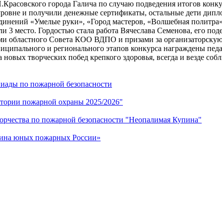
расовского города Галича по случаю подведения итогов конку
ровне и получили денежные сертификаты, остальные дети дипло
динений «Умелые руки», «Город мастеров, «Волшебная политра»
ли 3 место. Гордостью стала работа Вячеслава Семенова, его под
и областного Совета КОО ВДПО и призами за организаторскую р
иципального и регионального этапов конкурса награждены педа
 новых творческих побед крепкого здоровья, всегда и везде соб
иады по пожарной безопасности
стории пожарной охраны 2025/2026"
орчества по пожарной безопасности "Неопалимая Купина"
жина юных пожарных России»