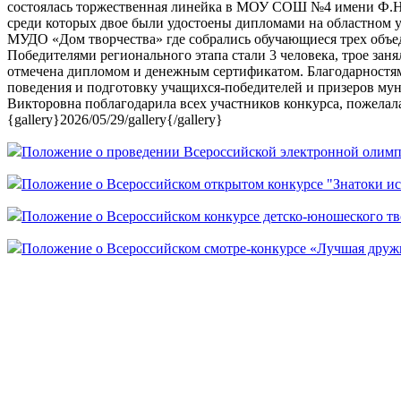
состоялась торжественная линейка в МОУ СОШ №4 имени Ф.Н.К
среди которых двое были удостоены дипломами на областном у
МУДО «Дом творчества» где собрались обучающиеся трех объе
Победителями регионального этапа стали 3 человека, трое заня
отмечена дипломом и денежным сертификатом. Благодарностям
поведения и подготовку учащихся-победителей и призеров мун
Викторовна поблагодарила всех участников конкурса, пожелала
{gallery}2026/05/29/gallery{/gallery}
Положение о проведении Всероссийской электронной олимп
Положение о Всероссийском открытом конкурсе "Знатоки и
Положение о Всероссийском конкурсе детско-юношеского тв
Положение о Всероссийском смотре-конкурсе «Лучшая дру